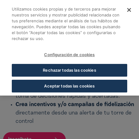
Skip to Main Content
Utilizamos cookies propias y de terceros para mejorar
nuestros servicios y mostrar publicidad relacionada con
tus preferencias mediante el análisis de tus hábitos de
11 de mayo | Torre de
navegación. Puedes aceptar todas las cookies pulsando
Volver a todos los cursos
el botón “Aceptar todas las cookies” o configurarlas o
rechazar su uso.
MAYO
Configuración de cookies
Torre de control: alertas de gestión
Rechazar todas las cookies
Alertas Estratégicas:
Utiliza la funcionalidad
Aceptar todas las cookies
de alertas como un sistema proactivo para la
toma de decisiones rápidas y acertadas.
Crea incentivos y/o campañas de fidelización
directamente desde una alerta de tu torre de
control