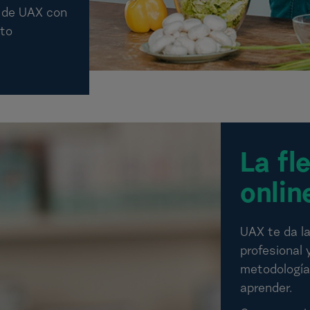
s de UAX con
ito
La fl
onlin
UAX te da la
profesional 
metodología 
aprender.