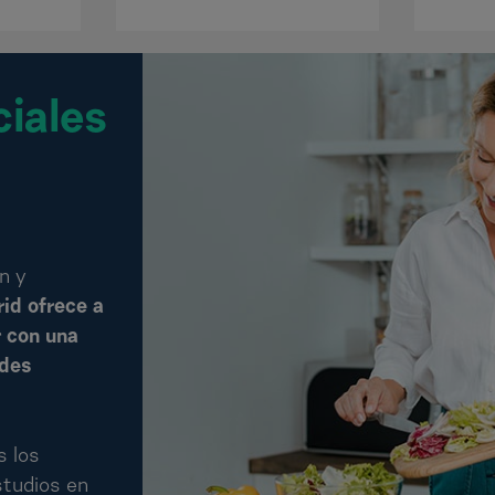
ciales
n y
id ofrece a
r con una
ades
s los
studios en