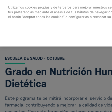
Saltar al contenido principal
Utilizamos cookies propias y de terceros para mejorar nuestros ser
tus preferencias mediante el análisis de tus hábitos de navegació
Grado en Nutrición 
el botón “Aceptar todas las cookies” o configurarlas o rechazar su
Volver a todos los cursos
ESCUELA DE SALUD - OCTUBRE
Grado en Nutrición Hu
Dietética
Este programa te permitirá incorporar el servicio de
farmacia, contribuyendo a mejorar la calidad de vid