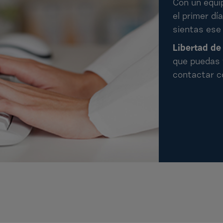
Con un equi
el primer dí
sientas ese
Libertad de
que puedas v
contactar c