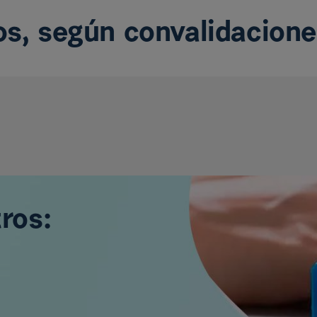
os, según convalidacion
tros: