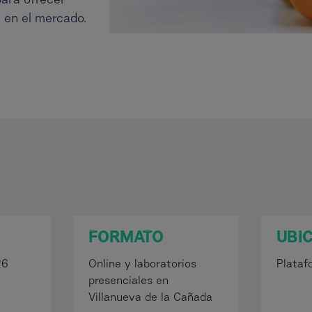
ara ofrecer
e en el mercado.
FORMATO
UBI
26
Online y laboratorios
Plataf
presenciales en
Villanueva de la Cañada