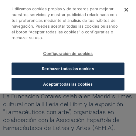
Skip to Main Content
Utilizamos cookies propias y de terceros para mejorar
Mayo, el mes cultura
nuestros servicios y mostrar publicidad relacionada con
tus preferencias mediante el análisis de tus hábitos de
navegación. Puedes aceptar todas las cookies pulsando
Volver a noticias Fundación
el botón “Aceptar todas las cookies” o configurarlas o
rechazar su uso.
Mayo, el mes cultural de la Fundación Cofares
23 ABR 2025
5 MIN LECTURA
Configuración de cookies
Mayo, el mes cultural de la
Rechazar todas las cookies
Fundación Cofares
Aceptar todas las cookies
La Fundación Cofares celebra en Madrid su mes
cultural con la II Feria del Libro y la exposición
“Farmacéuticos con arte”, organizadas en
colaboración con la Asociación Española de
Farmacéuticos de Letras y Artes (AEFLA).