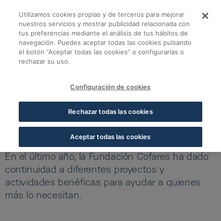
Skip to Main Content
Utilizamos cookies propias y de terceros para mejorar
Fundación Cofares r
nuestros servicios y mostrar publicidad relacionada con
tus preferencias mediante el análisis de tus hábitos de
navegación. Puedes aceptar todas las cookies pulsando
Volver a noticias Fundación
el botón “Aceptar todas las cookies” o configurarlas o
rechazar su uso.
Fundación Cofares rememora un 2025 lleno de solidaridad
12 JAN 2026
5 MIN LECTURA
Configuración de cookies
Fundación Cofares rememora
Rechazar todas las cookies
un 2025 lleno de solidaridad
Aceptar todas las cookies
En el último año, la Fundación Cofares ha dado
continuidad a diferentes proyectos y
actividades benéficas para ayudar a quienes
más lo necesitan.