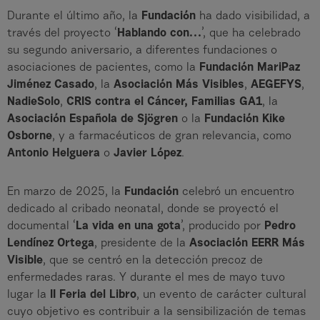
Durante el último año, la
Fundación
ha dado visibilidad, a
través del proyecto ‘
Hablando con…
’, que ha celebrado
su segundo aniversario, a diferentes fundaciones o
asociaciones de pacientes, como la
Fundación MariPaz
Jiménez Casado
, la
Asociación Más Visibles
,
AEGEFYS
,
NadieSolo
,
CRIS contra el Cáncer, Familias GA1
, la
Asociación Española de Sjögren
o la
Fundación Kike
Osborne
, y a farmacéuticos de gran relevancia, como
Antonio Helguera
o
Javier López
.
En marzo de 2025, la
Fundación
celebró un encuentro
dedicado al cribado neonatal, donde se proyectó el
documental ‘
La vida en una gota
’, producido por
Pedro
Lendínez Ortega
, presidente de la
Asociación EERR Más
Visible
, que se centró en la detección precoz de
enfermedades raras. Y durante el mes de mayo tuvo
lugar la
II Feria del Libro
, un evento de carácter cultural
cuyo objetivo es contribuir a la sensibilización de temas