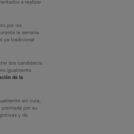
ientados a realizar
sto por los
 durante la semana
el ya tradicional
tre dos candidatos
ero igualmente
ación de la
ualmente sin cura,
e premiada por su
gnitivas y de