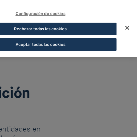
FUNDACIÓN COFARES
Iniciar sessão
Configuración de cookies
ión del Premio Fundac
Rechazar todas las cookies
Aceptar todas las cookies
ición
entidades en