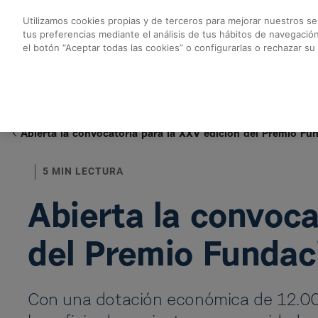
Skip to Main Content
Utilizamos cookies propias y de terceros para mejorar nuestros ser
tus preferencias mediante el análisis de tus hábitos de navegació
Abierta la convocato
el botón “Aceptar todas las cookies” o configurarlas o rechazar su
Volver a noticias Fundación
Abierta la convocatoria para la XXV edición del Premio Fu
5 MIN LECTURA
Abierta la convoca
del Premio Fundac
Con una dotación económica de 12.000