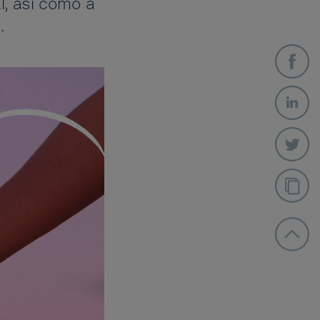
l, así como a
.