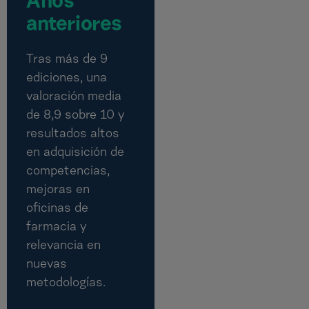
Años
anteriores
Tras más de 9
ediciones, una
valoración media
de 8,9 sobre 10 y
resultados altos
en adquisición de
competencias,
mejoras en
oficinas de
farmacia y
relevancia en
nuevas
metodologías.