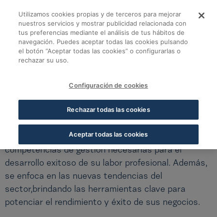
Saltar al contenido principal
Utilizamos cookies propias y de terceros para mejorar
nuestros servicios y mostrar publicidad relacionada con
tus preferencias mediante el análisis de tus hábitos de
Programa ejecutivo d
navegación. Puedes aceptar todas las cookies pulsando
Volver a todos los cursos
el botón “Aceptar todas las cookies” o configurarlas o
rechazar su uso.
ESCUELA DE GERENCIA - MAYO
Configuración de cookies
Programa ejecutivo de gerencia - Valladolid
Rechazar todas las cookies
Este programa formativo está diseñado para que
Aceptar todas las cookies
los participantes adquieran todas las
competencias de gestión necesarias para el
desarrollo exitoso de su labor profesional. Además,
se enfoca en las nuevas tendencias del
sector,brindando las herramientas clave para
potenciar el rendimiento y éxito de sus negocios.