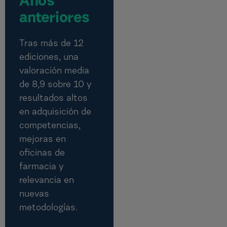
Años
anteriores
Tras más de 12
ediciones, una
valoración media
de 8,9 sobre 10 y
resultados altos
en adquisición de
competencias,
mejoras en
oficinas de
farmacia y
relevancia en
nuevas
metodologías.