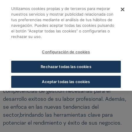
Saltar al contenido principal
Utilizamos cookies propias y de terceros para mejorar
nuestros servicios y mostrar publicidad relacionada con
tus preferencias mediante el análisis de tus hábitos de
Programa ejecutivo d
navegación. Puedes aceptar todas las cookies pulsando
Volver a todos los cursos
el botón “Aceptar todas las cookies” o configurarlas o
rechazar su uso.
ESCUELA DE GERENCIA - SEPTIEMBRE
Configuración de cookies
Programa ejecutivo de gerencia - Valencia
Rechazar todas las cookies
Este programa formativo está diseñado para que
Aceptar todas las cookies
los participantes adquieran todas las
competencias de gestión necesarias para el
desarrollo exitoso de su labor profesional. Además,
se enfoca en las nuevas tendencias del
sector,brindando las herramientas clave para
potenciar el rendimiento y éxito de sus negocios.