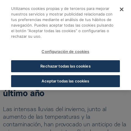
Skip to Main Content
Utilizamos cookies propias y de terceros para mejorar
La demanda de produc
nuestros servicios y mostrar publicidad relacionada con
tus preferencias mediante el análisis de tus hábitos de
navegación. Puedes aceptar todas las cookies pulsando
Volver a todas las noticias
el botón “Aceptar todas las cookies” o configurarlas o
rechazar su uso.
27 APR 2026
5 MIN LECTURA
Configuración de cookies
La demanda de productos para
Rechazar todas las cookies
combatir la alergia crece un
8% en las farmacias en el
Aceptar todas las cookies
último año
Las intensas lluvias del invierno, junto al
aumento de las temperaturas y la
contaminación, han provocado un anticipo de la