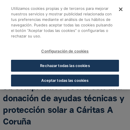
Saltar al contenido principal
Utilizamos cookies propias y de terceros para mejorar
La Fundación Cofare
nuestros servicios y mostrar publicidad relacionada con
tus preferencias mediante el análisis de tus hábitos de
navegación. Puedes aceptar todas las cookies pulsando
Volver a noticias Fundación
el botón “Aceptar todas las cookies” o configurarlas o
rechazar su uso.
La Fundación Cofares refuerza su compromiso social con
una donación de ayudas técnicas y protección solar a Cáritas
A Coruña
Configuración de cookies
23 ABR 2026
5 MIN LECTURA
Rechazar todas las cookies
La Fundación Cofares refuerza
Aceptar todas las cookies
su compromiso social con una
donación de ayudas técnicas y
protección solar a Cáritas A
Coruña