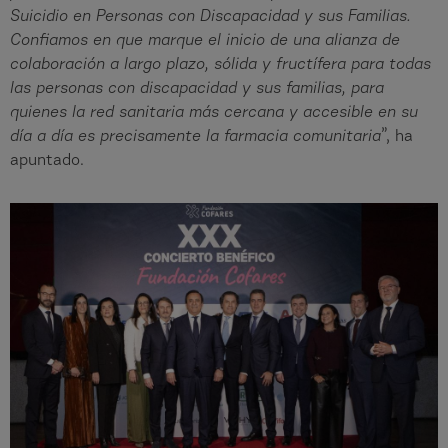
Suicidio en Personas con Discapacidad y sus Familias.
Confiamos en que marque el inicio de una alianza de
colaboración a largo plazo, sólida y fructífera para todas
las personas con discapacidad y sus familias, para
quienes la red sanitaria más cercana y accesible en su
día a día es precisamente la farmacia comunitaria
”, ha
apuntado.