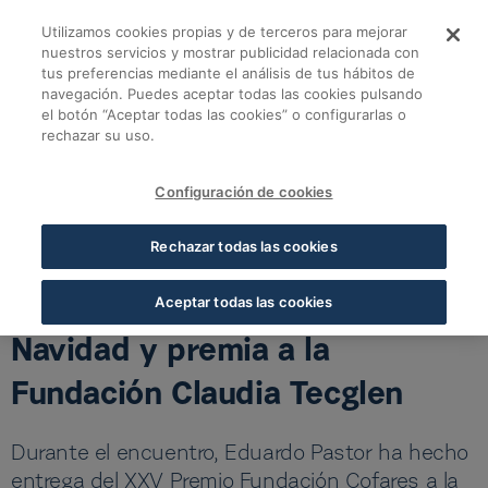
Saltar al contenido principal
Utilizamos cookies propias y de terceros para mejorar
La Fundación Cofare
nuestros servicios y mostrar publicidad relacionada con
tus preferencias mediante el análisis de tus hábitos de
navegación. Puedes aceptar todas las cookies pulsando
Volver a noticias Fundación
el botón “Aceptar todas las cookies” o configurarlas o
rechazar su uso.
La Fundación Cofares celebra su XXX Concierto Benéfico de
Navidad y premia a la Fundación Claudia Tecglen
Configuración de cookies
15 DIC 2025
5 MIN LECTURA
Rechazar todas las cookies
La Fundación Cofares celebra
su XXX Concierto Benéfico de
Aceptar todas las cookies
Navidad y premia a la
Fundación Claudia Tecglen
Durante el encuentro, Eduardo Pastor ha hecho
entrega del XXV Premio Fundación Cofares a la