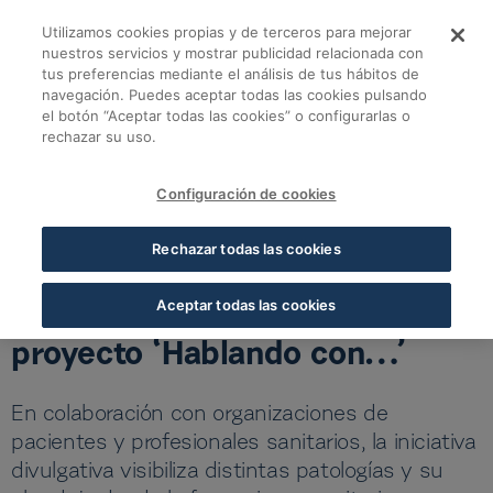
Saltar al contenido principal
Utilizamos cookies propias y de terceros para mejorar
La Fundación Cofares
nuestros servicios y mostrar publicidad relacionada con
tus preferencias mediante el análisis de tus hábitos de
navegación. Puedes aceptar todas las cookies pulsando
Volver a noticias Fundación
el botón “Aceptar todas las cookies” o configurarlas o
rechazar su uso.
La Fundación Cofares celebra el segundo aniversario del
proyecto ‘Hablando con…’
Configuración de cookies
23 OCT 2025
5 MIN LECTURA
Rechazar todas las cookies
La Fundación Cofares celebra
el segundo aniversario del
Aceptar todas las cookies
proyecto ‘Hablando con…’
En colaboración con organizaciones de
pacientes y profesionales sanitarios, la iniciativa
divulgativa visibiliza distintas patologías y su