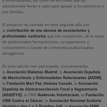
y enfermedades, así como las acciones que las
asociaciones llevan a cabo para apoyar a los pacientes y
sus familias.
El proyecto ha contado en este segundo año con
la
contribución de una decena de asociaciones y
profesionales sanitarios
que han compartido, de la mano
de profesionales farmacéuticos, su experiencia y
conocimiento a través de contenidos audiovisuales
divulgativos.
En esta edición han participado, concretamente,
la
Asociación Diabetes Madrid
, la
Asociación Española
de Mastocitosis y Enfermedades Relacionadas (AEDM)
,
la
Fundación Mari Paz Jiménez Casado
, la
Asociación
Española de Glomuroesclerosis Focal y Segmentaria
(AEGEFYS)
, la ONG
Nadiesolo Voluntariado
, la
Fundación
CRIS Contra el Cáncer
, la
Asociación Nacional Aciduria
Glutárica tipo 1 y 2 (Familias GA)
, la
Asociación EERR