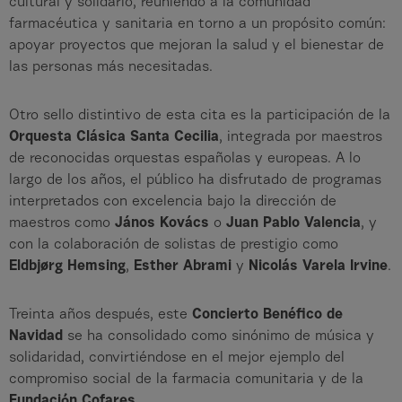
cultural y solidario, reuniendo a la comunidad
farmacéutica y sanitaria en torno a un propósito común:
apoyar proyectos que mejoran la salud y el bienestar de
las personas más necesitadas.
Otro sello distintivo de esta cita es la participación de la
Orquesta Clásica Santa Cecilia
, integrada por maestros
de reconocidas orquestas españolas y europeas. A lo
largo de los años, el público ha disfrutado de programas
interpretados con excelencia bajo la dirección de
maestros como
János Kovács
o
Juan Pablo Valencia
, y
con la colaboración de solistas de prestigio como
Eldbjørg Hemsing
,
Esther Abrami
y
Nicolás Varela Irvine
.
Treinta años después, este
Concierto Benéfico de
Navidad
se ha consolidado como sinónimo de música y
solidaridad, convirtiéndose en el mejor ejemplo del
compromiso social de la farmacia comunitaria y de la
Fundación Cofares
.