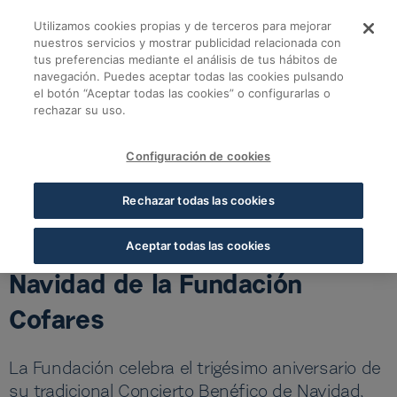
Saltar al contenido principal
Utilizamos cookies propias y de terceros para mejorar
Abierta la venta de 
nuestros servicios y mostrar publicidad relacionada con
tus preferencias mediante el análisis de tus hábitos de
navegación. Puedes aceptar todas las cookies pulsando
Volver a noticias Fundación
el botón “Aceptar todas las cookies” o configurarlas o
rechazar su uso.
Abierta la venta de entradas del Concierto Benéfico de
Navidad de la Fundación Cofares
Configuración de cookies
05 NOV 2025
5 MIN LECTURA
Rechazar todas las cookies
Abierta la venta de entradas
del Concierto Benéfico de
Aceptar todas las cookies
Navidad de la Fundación
Cofares
La Fundación celebra el trigésimo aniversario de
su tradicional Concierto Benéfico de Navidad,