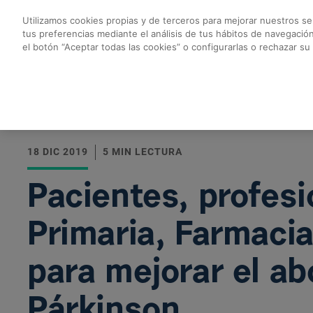
Saltar al contenido principal
Utilizamos cookies propias y de terceros para mejorar nuestros ser
tus preferencias mediante el análisis de tus hábitos de navegació
Pacientes, profesion
el botón “Aceptar todas las cookies” o configurarlas o rechazar su
Volver a todas las noticias
18 DIC 2019
5 MIN LECTURA
Pacientes, profes
Primaria, Farmacia
para mejorar el a
Párkinson