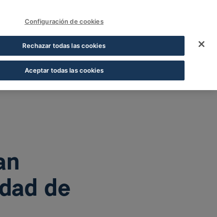
FUNDACIÓN COFARES
Acceder
Configuración de cookies
aria, Farmacia y Neu
Rechazar todas las cookies
Aceptar todas las cookies
an
edad de