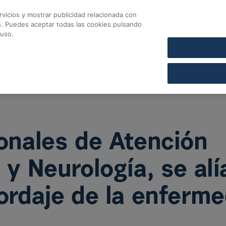
vicios y mostrar publicidad relacionada con
CONTACTO
COFARES SECCIÓN DE CRÉDITO
n. Puedes aceptar todas las cookies pulsando
ales de Atención Prim
 uso.
ionales de Atención
 y Neurología, se alí
bordaje de la enferm